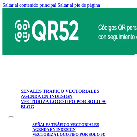
Saltar al contenido principal
Saltar al pie de página
SEÑALES TRÁFICO VECTORIALES
AGENDA EN INDESIGN
VECTORIZA LOGOTIPO POR SOLO 9€
BLOG
SEÑALES TRÁFICO VECTORIALES
AGENDA EN INDESIGN
VECTORIZA LOGOTIPO POR SOLO 9€