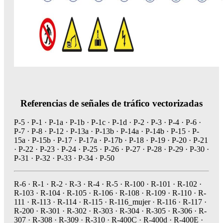
Referencias de señales de tráfico vectorizadas
P-5 · P-1 · P-1a · P-1b · P-1c · P-1d · P-2 · P-3 · P-4 · P-6 ·
P-7 · P-8 · P-12 · P-13a · P-13b · P-14a · P-14b · P-15 · P-
15a · P-15b · P-17 · P-17a · P-17b · P-18 · P-19 · P-20 · P-21
· P-22 · P-23 · P-24 · P-25 · P-26 · P-27 · P-28 · P-29 · P-30 ·
P-31 · P-32 · P-33 · P-34 · P-50
R-6 · R-1 · R-2 · R-3 · R-4 · R-5 · R-100 · R-101 · R-102 ·
R-103 · R-104 · R-105 · R-106 · R-108 · R-109 · R-110 · R-
111 · R-113 · R-114 · R-115 · R-116_mujer · R-116 · R-117 ·
R-200 · R-301 · R-302 · R-303 · R-304 · R-305 · R-306 · R-
307 · R-308 · R-309 · R-310 · R-400C · R-400d · R-400E ·