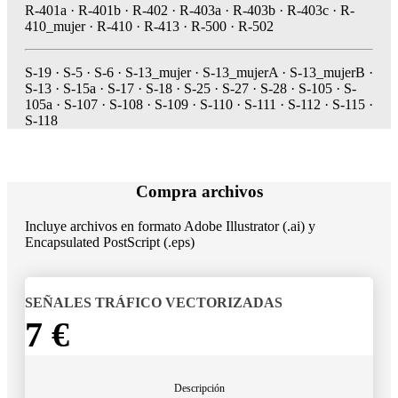
R-401a · R-401b · R-402 · R-403a · R-403b · R-403c · R-
410_mujer · R-410 · R-413 · R-500 · R-502
S-19 · S-5 · S-6 · S-13_mujer · S-13_mujerA · S-13_mujerB ·
S-13 · S-15a · S-17 · S-18 · S-25 · S-27 · S-28 · S-105 · S-
105a · S-107 · S-108 · S-109 · S-110 · S-111 · S-112 · S-115 ·
S-118
Compra archivos
Incluye archivos en formato Adobe Illustrator (.ai) y
Encapsulated PostScript (.eps)
SEÑALES TRÁFICO VECTORIZADAS
7 €
Descripción