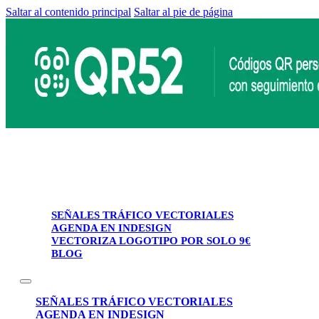
Saltar al contenido principal
Saltar al pie de página
SEÑALES TRÁFICO VECTORIALES
AGENDA EN INDESIGN
VECTORIZA LOGOTIPO POR SOLO 9€
BLOG
SEÑALES TRÁFICO VECTORIALES
AGENDA EN INDESIGN