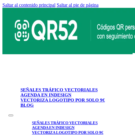
Saltar al contenido principal
Saltar al pie de página
SEÑALES TRÁFICO VECTORIALES
AGENDA EN INDESIGN
VECTORIZA LOGOTIPO POR SOLO 9€
BLOG
SEÑALES TRÁFICO VECTORIALES
AGENDA EN INDESIGN
VECTORIZA LOGOTIPO POR SOLO 9€