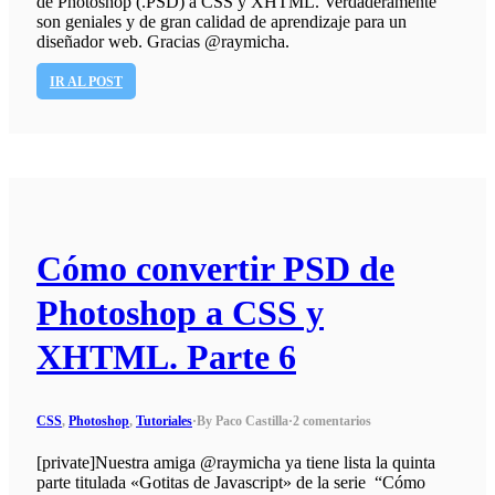
de Photoshop (.PSD) a CSS y XHTML. Verdaderamente
son geniales y de gran calidad de aprendizaje para un
diseñador web. Gracias @raymicha.
IR AL POST
Cómo convertir PSD de
Photoshop a CSS y
XHTML. Parte 6
CSS
,
Photoshop
,
Tutoriales
·
By Paco Castilla
·
2 comentarios
[private]Nuestra amiga @raymicha ya tiene lista la quinta
parte titulada «Gotitas de Javascript» de la serie “Cómo