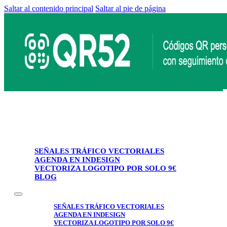
Saltar al contenido principal
Saltar al pie de página
SEÑALES TRÁFICO VECTORIALES
AGENDA EN INDESIGN
VECTORIZA LOGOTIPO POR SOLO 9€
BLOG
SEÑALES TRÁFICO VECTORIALES
AGENDA EN INDESIGN
VECTORIZA LOGOTIPO POR SOLO 9€