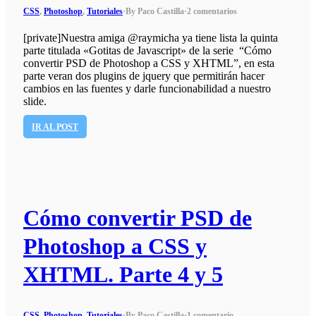
CSS
,
Photoshop
,
Tutoriales
·
By Paco Castilla
·
2 comentarios
[private]Nuestra amiga @raymicha ya tiene lista la quinta
parte titulada «Gotitas de Javascript» de la serie “Cómo
convertir PSD de Photoshop a CSS y XHTML”, en esta
parte veran dos plugins de jquery que permitirán hacer
cambios en las fuentes y darle funcionabilidad a nuestro
slide.
IR AL POST
Cómo convertir PSD de
Photoshop a CSS y
XHTML. Parte 4 y 5
CSS
,
Photoshop
,
Tutoriales
·
By Paco Castilla
·
1 comentario