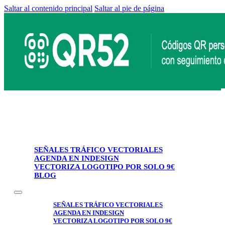
Saltar al contenido principal
Saltar al pie de página
SEÑALES TRÁFICO VECTORIALES
AGENDA EN INDESIGN
VECTORIZA LOGOTIPO POR SOLO 9€
BLOG
SEÑALES TRÁFICO VECTORIALES
AGENDA EN INDESIGN
VECTORIZA LOGOTIPO POR SOLO 9€