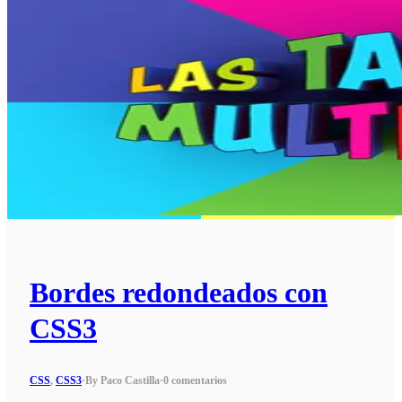
Bordes redondeados con
CSS3
CSS
,
CSS3
·
By Paco Castilla
·
0 comentarios