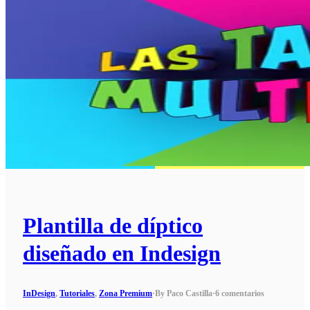
Plantilla de díptico
diseñado en Indesign
InDesign
,
Tutoriales
,
Zona Premium
·
By Paco Castilla
·
6 comentarios