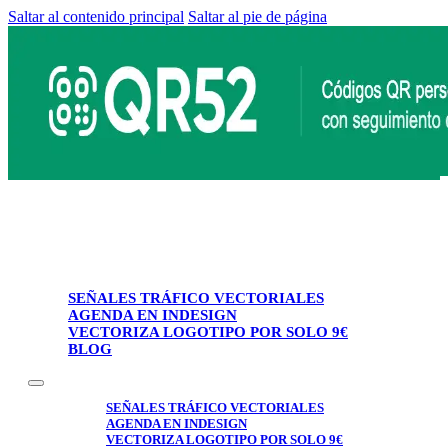
Saltar al contenido principal
Saltar al pie de página
SEÑALES TRÁFICO VECTORIALES
AGENDA EN INDESIGN
VECTORIZA LOGOTIPO POR SOLO 9€
BLOG
SEÑALES TRÁFICO VECTORIALES
AGENDA EN INDESIGN
VECTORIZA LOGOTIPO POR SOLO 9€