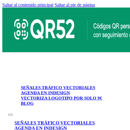
Saltar al contenido principal
Saltar al pie de página
SEÑALES TRÁFICO VECTORIALES
AGENDA EN INDESIGN
VECTORIZA LOGOTIPO POR SOLO 9€
BLOG
SEÑALES TRÁFICO VECTORIALES
AGENDA EN INDESIGN