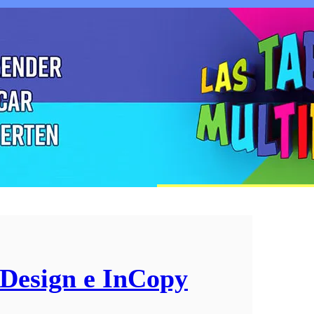
nDesign e InCopy