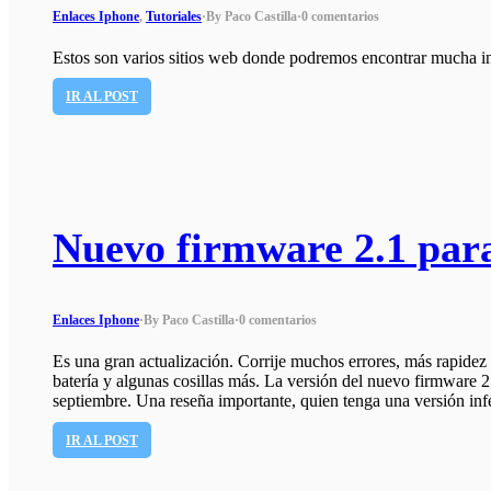
Enlaces Iphone
,
Tutoriales
·
By Paco Castilla
·
0 comentarios
Estos son varios sitios web donde podremos encontrar mucha 
IR AL POST
Nuevo firmware 2.1 para
Enlaces Iphone
·
By Paco Castilla
·
0 comentarios
Es una gran actualización. Corrije muchos errores, más rapidez
batería y algunas cosillas más. La versión del nuevo firmware 2.
septiembre. Una reseña importante, quien tenga una versión infe
IR AL POST