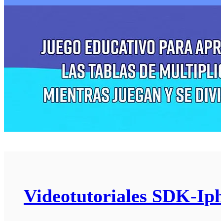
Videotutoriales SDK-Ip