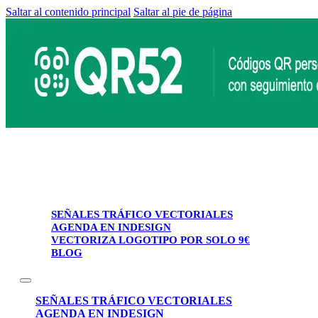
Saltar al contenido principal
Saltar al pie de página
SEÑALES TRÁFICO VECTORIALES
AGENDA EN INDESIGN
VECTORIZA LOGOTIPO POR SOLO 9€
BLOG
SEÑALES TRÁFICO VECTORIALES
AGENDA EN INDESIGN