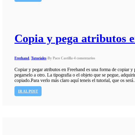
Copia y pega atributos 
Freehand
,
Tutoriales
·
By Paco Castilla
·
4 comentarios
Copiar y pegar atributos en Freehand es una forma de copiar y 
pegarselo a otro. La tipografia o el objeto que se pegue, adquir
copiado.Para verlo más claro aquí teneis el tutorial, que os ser
IR AL POST