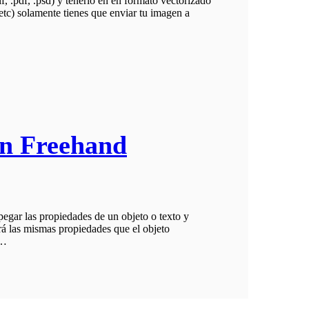
.gif, .pdf, .psd) y tenerlo en en formato vectorizado
etc) solamente tienes que enviar tu imagen a
en Freehand
pegar las propiedades de un objeto o texto y
irá las mismas propiedades que el objeto
á…