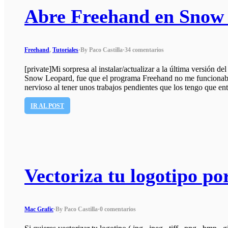
Abre Freehand en Snow
Freehand
,
Tutoriales
·
By Paco Castilla
·
34 comentarios
[private]Mi sorpresa al instalar/actualizar a la última versió
Snow Leopard, fue que el programa Freehand no me funcionab
nervioso al tener unos trabajos pendientes que los tengo que e
IR AL POST
Vectoriza tu logotipo por
Mac Grafic
·
By Paco Castilla
·
0 comentarios