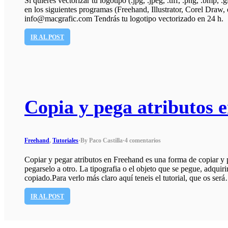
Si quieres vectorizar tu logotipo (.jpg, .jpeg, .tiff, .png, .bmp, 
en los siguientes programas (Freehand, Illustrator, Corel Draw, 
info@macgrafic.com Tendrás tu logotipo vectorizado en 24 h.
IR AL POST
Copia y pega atributos 
Freehand
,
Tutoriales
·
By Paco Castilla
·
4 comentarios
Copiar y pegar atributos en Freehand es una forma de copiar y 
pegarselo a otro. La tipografia o el objeto que se pegue, adquir
copiado.Para verlo más claro aquí teneis el tutorial, que os ser
IR AL POST