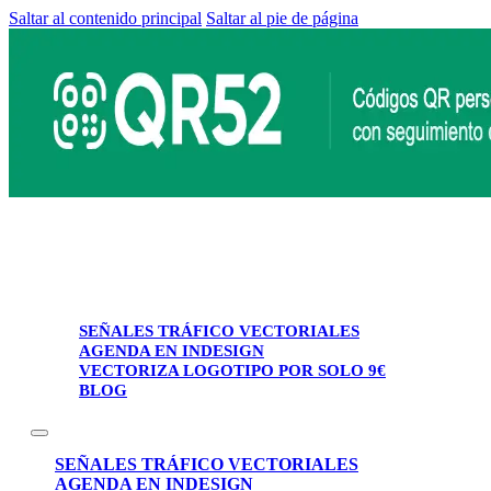
Saltar al contenido principal
Saltar al pie de página
SEÑALES TRÁFICO VECTORIALES
AGENDA EN INDESIGN
VECTORIZA LOGOTIPO POR SOLO 9€
BLOG
SEÑALES TRÁFICO VECTORIALES
AGENDA EN INDESIGN