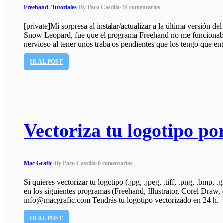
Freehand
,
Tutoriales
·
By Paco Castilla
·
34 comentarios
[private]Mi sorpresa al instalar/actualizar a la última versió
Snow Leopard, fue que el programa Freehand no me funcionab
nervioso al tener unos trabajos pendientes que los tengo que e
IR AL POST
Vectoriza tu logotipo por
Mac Grafic
·
By Paco Castilla
·
0 comentarios
Si quieres vectorizar tu logotipo (.jpg, .jpeg, .tiff, .png, .bmp, 
en los siguientes programas (Freehand, Illustrator, Corel Draw, 
info@macgrafic.com Tendrás tu logotipo vectorizado en 24 h.
IR AL POST