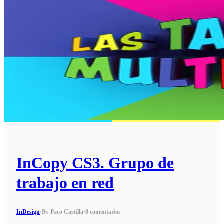
InCopy CS3. Grupo de
trabajo en red
InDesign
·
By Paco Castilla
·
0 comentarios