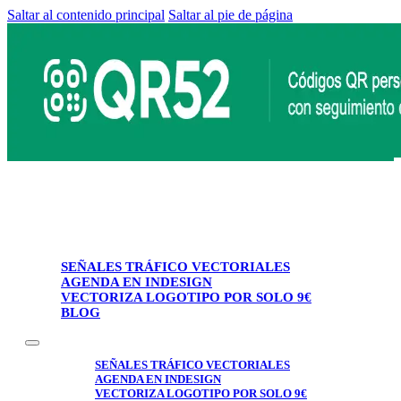
Saltar al contenido principal
Saltar al pie de página
SEÑALES TRÁFICO VECTORIALES
AGENDA EN INDESIGN
VECTORIZA LOGOTIPO POR SOLO 9€
BLOG
SEÑALES TRÁFICO VECTORIALES
AGENDA EN INDESIGN
VECTORIZA LOGOTIPO POR SOLO 9€