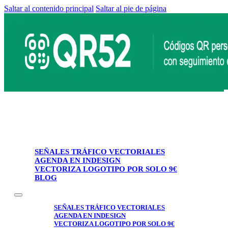
Saltar al contenido principal
Saltar al pie de página
SEÑALES TRÁFICO VECTORIALES
AGENDA EN INDESIGN
VECTORIZA LOGOTIPO POR SOLO 9€
BLOG
SEÑALES TRÁFICO VECTORIALES
AGENDA EN INDESIGN
VECTORIZA LOGOTIPO POR SOLO 9€