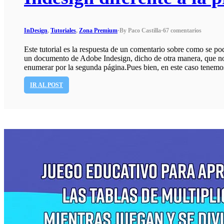
InDesign
,
Tutoriales
,
Zona Premium
·
By Paco Castilla
·
67 comentarios
Este tutorial es la respuesta de un comentario sobre como se po
un documento de Adobe Indesign, dicho de otra manera, que no
enumerar por la segunda página.Pues bien, en este caso tene
IR AL POST