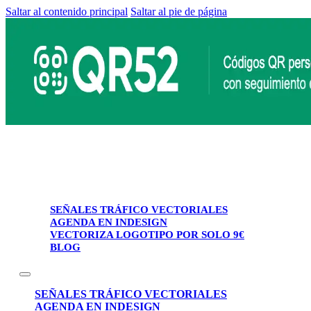
Saltar al contenido principal
Saltar al pie de página
SEÑALES TRÁFICO VECTORIALES
AGENDA EN INDESIGN
VECTORIZA LOGOTIPO POR SOLO 9€
BLOG
SEÑALES TRÁFICO VECTORIALES
AGENDA EN INDESIGN