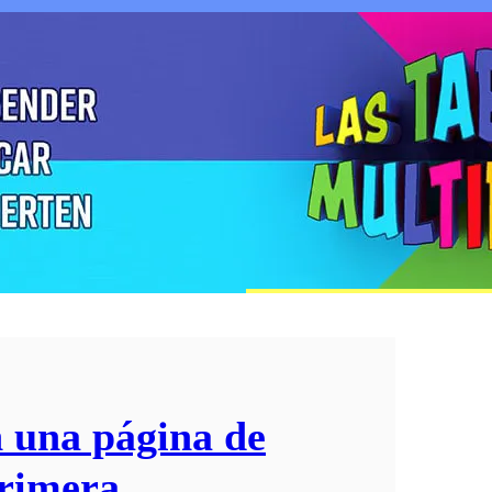
n una página de
primera