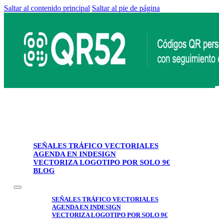
Saltar al contenido principal
Saltar al pie de página
SEÑALES TRÁFICO VECTORIALES
AGENDA EN INDESIGN
VECTORIZA LOGOTIPO POR SOLO 9€
BLOG
SEÑALES TRÁFICO VECTORIALES
AGENDA EN INDESIGN
VECTORIZA LOGOTIPO POR SOLO 9€