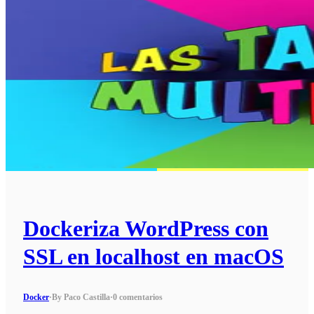
Dockeriza WordPress con
SSL en localhost en macOS
Docker
·
By Paco Castilla
·
0 comentarios