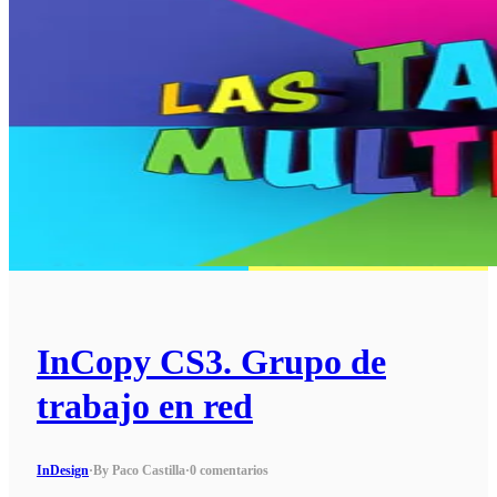
InCopy CS3. Grupo de
trabajo en red
InDesign
·
By Paco Castilla
·
0 comentarios