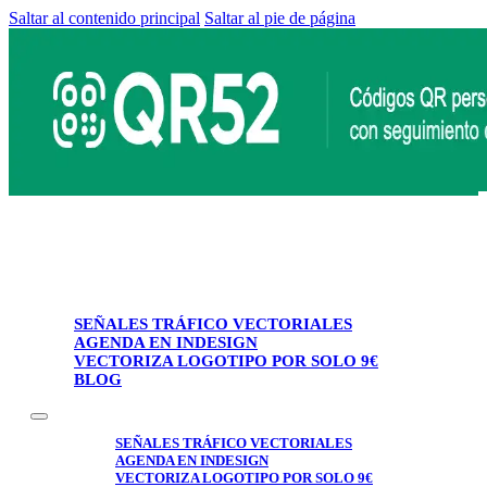
Saltar al contenido principal
Saltar al pie de página
SEÑALES TRÁFICO VECTORIALES
AGENDA EN INDESIGN
VECTORIZA LOGOTIPO POR SOLO 9€
BLOG
SEÑALES TRÁFICO VECTORIALES
AGENDA EN INDESIGN
VECTORIZA LOGOTIPO POR SOLO 9€