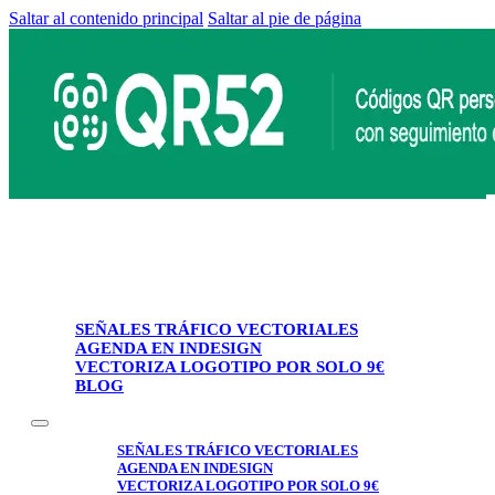
Saltar al contenido principal
Saltar al pie de página
SEÑALES TRÁFICO VECTORIALES
AGENDA EN INDESIGN
VECTORIZA LOGOTIPO POR SOLO 9€
BLOG
SEÑALES TRÁFICO VECTORIALES
AGENDA EN INDESIGN
VECTORIZA LOGOTIPO POR SOLO 9€