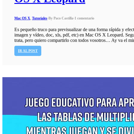
Mac OS X
,
Tutoriales
·
By Paco Castilla
·
1 comentario
Es pequeño truco para previsualizar de una forma rápida y efect
imagen y vídeo, doc, xls, pdf, etc) en Mac OS X Leopard. Seg
trata, pero quiero compartirlo con todos vosotros… Ay va el min
IR AL POST