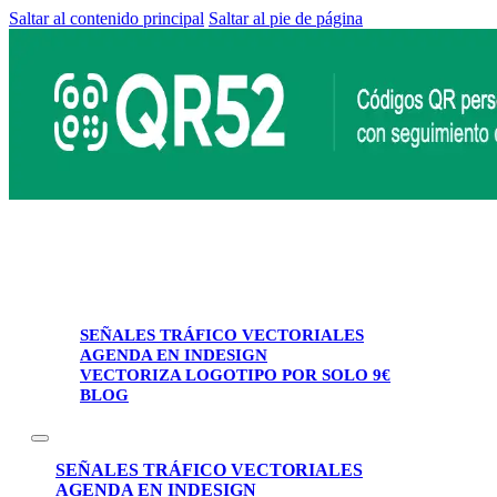
Saltar al contenido principal
Saltar al pie de página
SEÑALES TRÁFICO VECTORIALES
AGENDA EN INDESIGN
VECTORIZA LOGOTIPO POR SOLO 9€
BLOG
SEÑALES TRÁFICO VECTORIALES
AGENDA EN INDESIGN