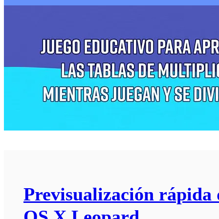
Previsualización rápida
OS X Leopard