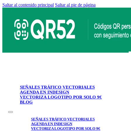
Saltar al contenido principal
Saltar al pie de página
SEÑALES TRÁFICO VECTORIALES
AGENDA EN INDESIGN
VECTORIZA LOGOTIPO POR SOLO 9€
BLOG
SEÑALES TRÁFICO VECTORIALES
AGENDA EN INDESIGN
VECTORIZA LOGOTIPO POR SOLO 9€