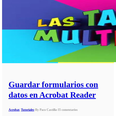
Guardar formularios con
datos en Acrobat Reader
Acrobat
,
Tutoriales
·
By Paco Castilla
·
35 comentarios