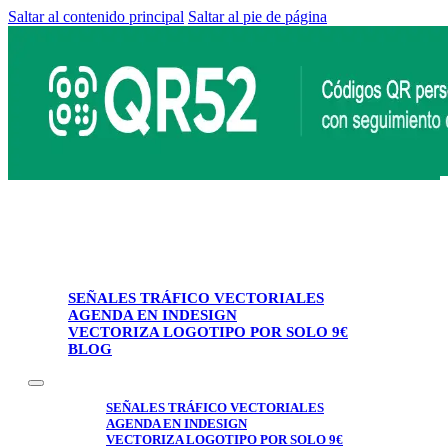
Saltar al contenido principal
Saltar al pie de página
SEÑALES TRÁFICO VECTORIALES
AGENDA EN INDESIGN
VECTORIZA LOGOTIPO POR SOLO 9€
BLOG
SEÑALES TRÁFICO VECTORIALES
AGENDA EN INDESIGN
VECTORIZA LOGOTIPO POR SOLO 9€