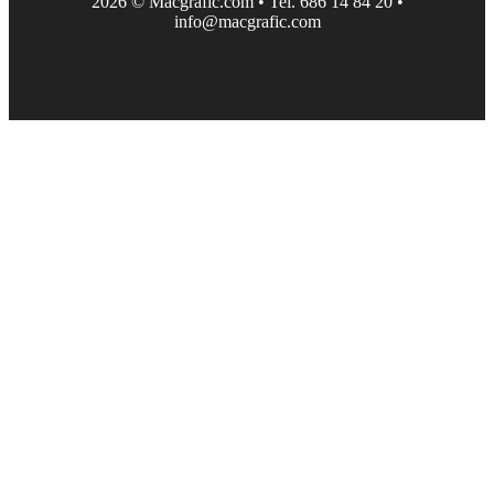
2026 © Macgrafic.com • Tel. 686 14 84 20 •
info@macgrafic.com