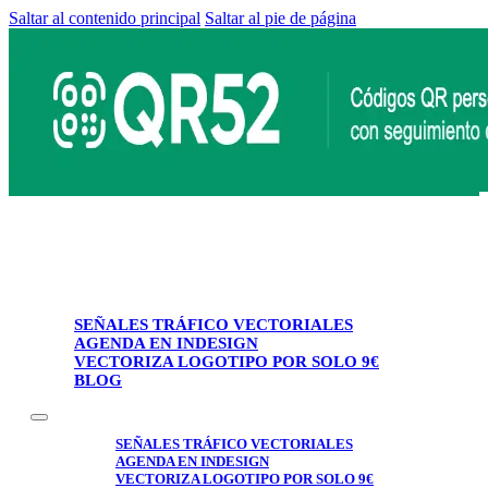
Saltar al contenido principal
Saltar al pie de página
SEÑALES TRÁFICO VECTORIALES
AGENDA EN INDESIGN
VECTORIZA LOGOTIPO POR SOLO 9€
BLOG
SEÑALES TRÁFICO VECTORIALES
AGENDA EN INDESIGN
VECTORIZA LOGOTIPO POR SOLO 9€