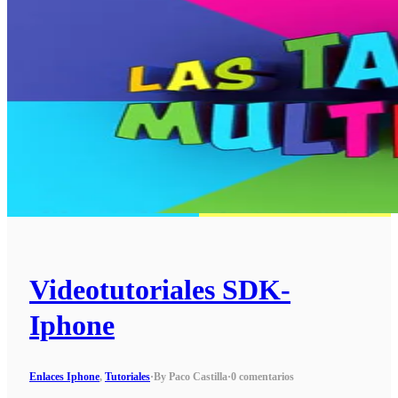
Videotutoriales SDK-
Iphone
Enlaces Iphone
,
Tutoriales
·
By Paco Castilla
·
0 comentarios