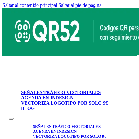
Saltar al contenido principal
Saltar al pie de página
SEÑALES TRÁFICO VECTORIALES
AGENDA EN INDESIGN
VECTORIZA LOGOTIPO POR SOLO 9€
BLOG
SEÑALES TRÁFICO VECTORIALES
AGENDA EN INDESIGN
VECTORIZA LOGOTIPO POR SOLO 9€