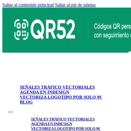
Saltar al contenido principal
Saltar al pie de página
SEÑALES TRÁFICO VECTORIALES
AGENDA EN INDESIGN
VECTORIZA LOGOTIPO POR SOLO 9€
BLOG
SEÑALES TRÁFICO VECTORIALES
AGENDA EN INDESIGN
VECTORIZA LOGOTIPO POR SOLO 9€