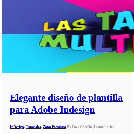
Elegante diseño de plantilla
para Adobe Indesign
InDesign
,
Tutoriales
,
Zona Premium
·
By Paco Castilla
·
4 comentarios