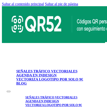
Saltar al contenido principal
Saltar al pie de página
SEÑALES TRÁFICO VECTORIALES
AGENDA EN INDESIGN
VECTORIZA LOGOTIPO POR SOLO 9€
BLOG
SEÑALES TRÁFICO VECTORIALES
AGENDA EN INDESIGN
VECTORIZA LOGOTIPO POR SOLO 9€