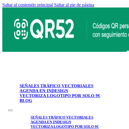
Saltar al contenido principal
Saltar al pie de página
SEÑALES TRÁFICO VECTORIALES
AGENDA EN INDESIGN
VECTORIZA LOGOTIPO POR SOLO 9€
BLOG
SEÑALES TRÁFICO VECTORIALES
AGENDA EN INDESIGN
VECTORIZA LOGOTIPO POR SOLO 9€