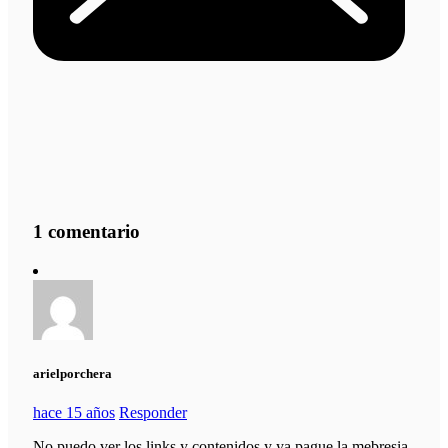
1 comentario
arielporchera
hace 15 años
Responder
No puedo ver los links y contenidos y ya pague la mebresia