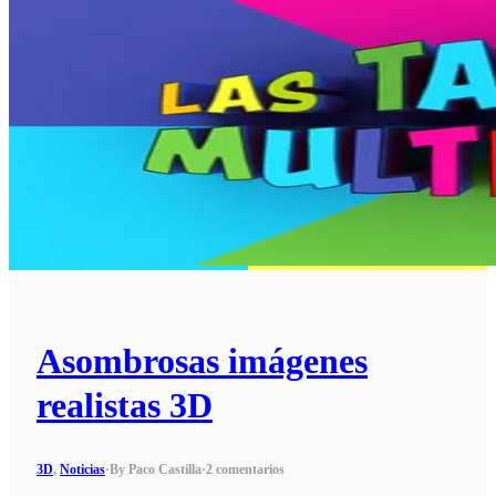
Asombrosas imágenes
realistas 3D
3D
,
Noticias
·
By Paco Castilla
·
2 comentarios