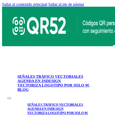
Saltar al contenido principal
Saltar al pie de página
SEÑALES TRÁFICO VECTORIALES
AGENDA EN INDESIGN
VECTORIZA LOGOTIPO POR SOLO 9€
BLOG
SEÑALES TRÁFICO VECTORIALES
AGENDA EN INDESIGN
VECTORIZA LOGOTIPO POR SOLO 9€