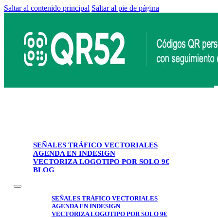
Saltar al contenido principal
Saltar al pie de página
SEÑALES TRÁFICO VECTORIALES
AGENDA EN INDESIGN
VECTORIZA LOGOTIPO POR SOLO 9€
BLOG
SEÑALES TRÁFICO VECTORIALES
AGENDA EN INDESIGN
VECTORIZA LOGOTIPO POR SOLO 9€