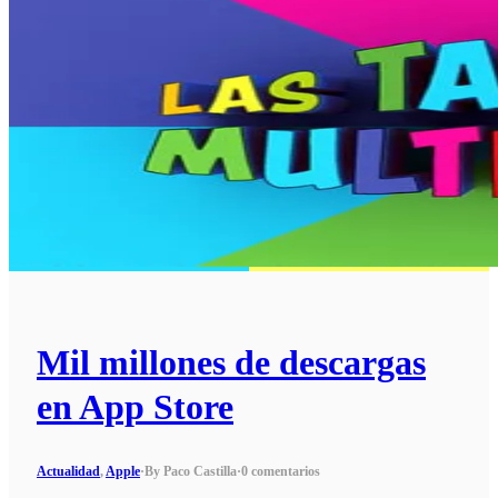
Mil millones de descargas
en App Store
Actualidad
,
Apple
·
By Paco Castilla
·
0 comentarios