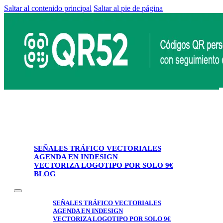
Saltar al contenido principal
Saltar al pie de página
SEÑALES TRÁFICO VECTORIALES
AGENDA EN INDESIGN
VECTORIZA LOGOTIPO POR SOLO 9€
BLOG
SEÑALES TRÁFICO VECTORIALES
AGENDA EN INDESIGN
VECTORIZA LOGOTIPO POR SOLO 9€