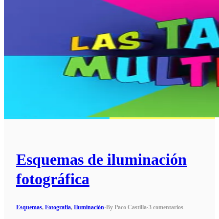
Esquemas de iluminación
fotográfica
Esquemas
,
Fotografia
,
Iluminación
·
By Paco Castilla
·
3 comentarios