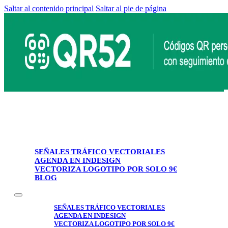
Saltar al contenido principal
Saltar al pie de página
SEÑALES TRÁFICO VECTORIALES
AGENDA EN INDESIGN
VECTORIZA LOGOTIPO POR SOLO 9€
BLOG
SEÑALES TRÁFICO VECTORIALES
AGENDA EN INDESIGN
VECTORIZA LOGOTIPO POR SOLO 9€