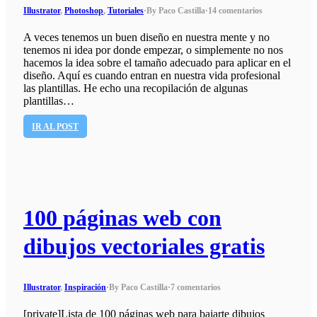
Illustrator
,
Photoshop
,
Tutoriales
·
By Paco Castilla
·
14 comentarios
A veces tenemos un buen diseño en nuestra mente y no
tenemos ni idea por donde empezar, o simplemente no nos
hacemos la idea sobre el tamaño adecuado para aplicar en el
diseño. Aquí es cuando entran en nuestra vida profesional
las plantillas. He echo una recopilación de algunas
plantillas…
IR AL POST
100 páginas web con
dibujos vectoriales gratis
Illustrator
,
Inspiración
·
By Paco Castilla
·
7 comentarios
[private]Lista de 100 páginas web para bajarte dibujos