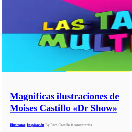
Magnificas ilustraciones de
Moises Castillo «Dr Show»
Illustrator
,
Inspiración
·
By Paco Castilla
·
0 comentarios