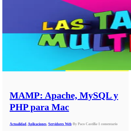
MAMP: Apache, MySQL y
PHP para Mac
Actualidad
,
Aplicaciones
,
Servidores Web
·
By Paco Castilla
·
1 comentario