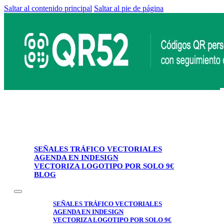
Saltar al contenido principal
Saltar al pie de página
SEÑALES TRÁFICO VECTORIALES
AGENDA EN INDESIGN
VECTORIZA LOGOTIPO POR SOLO 9€
BLOG
SEÑALES TRÁFICO VECTORIALES
AGENDA EN INDESIGN
VECTORIZA LOGOTIPO POR SOLO 9€