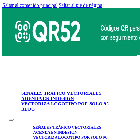
Saltar al contenido principal
Saltar al pie de página
SEÑALES TRÁFICO VECTORIALES
AGENDA EN INDESIGN
VECTORIZA LOGOTIPO POR SOLO 9€
BLOG
SEÑALES TRÁFICO VECTORIALES
AGENDA EN INDESIGN
VECTORIZA LOGOTIPO POR SOLO 9€