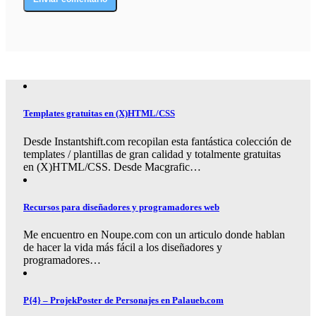
Templates gratuitas en (X)HTML/CSS
Desde Instantshift.com recopilan esta fantástica colección de
templates / plantillas de gran calidad y totalmente gratuitas
en (X)HTML/CSS. Desde Macgrafic…
Recursos para diseñadores y programadores web
Me encuentro en Noupe.com con un articulo donde hablan
de hacer la vida más fácil a los diseñadores y
programadores…
P{4} – ProjekPoster de Personajes en Palaueb.com