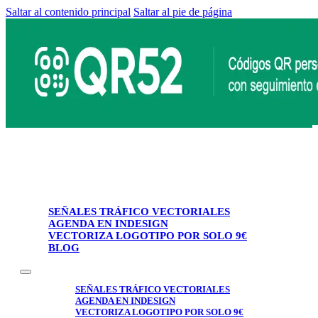
Saltar al contenido principal
Saltar al pie de página
SEÑALES TRÁFICO VECTORIALES
AGENDA EN INDESIGN
VECTORIZA LOGOTIPO POR SOLO 9€
BLOG
SEÑALES TRÁFICO VECTORIALES
AGENDA EN INDESIGN
VECTORIZA LOGOTIPO POR SOLO 9€