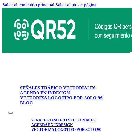
Saltar al contenido principal
Saltar al pie de página
SEÑALES TRÁFICO VECTORIALES
AGENDA EN INDESIGN
VECTORIZA LOGOTIPO POR SOLO 9€
BLOG
SEÑALES TRÁFICO VECTORIALES
AGENDA EN INDESIGN
VECTORIZA LOGOTIPO POR SOLO 9€