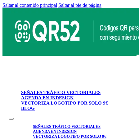
Saltar al contenido principal
Saltar al pie de página
SEÑALES TRÁFICO VECTORIALES
AGENDA EN INDESIGN
VECTORIZA LOGOTIPO POR SOLO 9€
BLOG
SEÑALES TRÁFICO VECTORIALES
AGENDA EN INDESIGN
VECTORIZA LOGOTIPO POR SOLO 9€