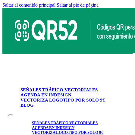
Saltar al contenido principal
Saltar al pie de página
SEÑALES TRÁFICO VECTORIALES
AGENDA EN INDESIGN
VECTORIZA LOGOTIPO POR SOLO 9€
BLOG
SEÑALES TRÁFICO VECTORIALES
AGENDA EN INDESIGN
VECTORIZA LOGOTIPO POR SOLO 9€