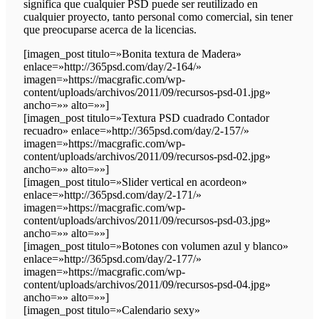
significa que cualquier PSD puede ser reutilizado en
cualquier proyecto, tanto personal como comercial, sin tener
que preocuparse acerca de la licencias.
[imagen_post titulo=»Bonita textura de Madera»
enlace=»http://365psd.com/day/2-164/»
imagen=»https://macgrafic.com/wp-
content/uploads/archivos/2011/09/recursos-psd-01.jpg»
ancho=»» alto=»»]
[imagen_post titulo=»Textura PSD cuadrado Contador
recuadro» enlace=»http://365psd.com/day/2-157/»
imagen=»https://macgrafic.com/wp-
content/uploads/archivos/2011/09/recursos-psd-02.jpg»
ancho=»» alto=»»]
[imagen_post titulo=»Slider vertical en acordeon»
enlace=»http://365psd.com/day/2-171/»
imagen=»https://macgrafic.com/wp-
content/uploads/archivos/2011/09/recursos-psd-03.jpg»
ancho=»» alto=»»]
[imagen_post titulo=»Botones con volumen azul y blanco»
enlace=»http://365psd.com/day/2-177/»
imagen=»https://macgrafic.com/wp-
content/uploads/archivos/2011/09/recursos-psd-04.jpg»
ancho=»» alto=»»]
[imagen_post titulo=»Calendario sexy»