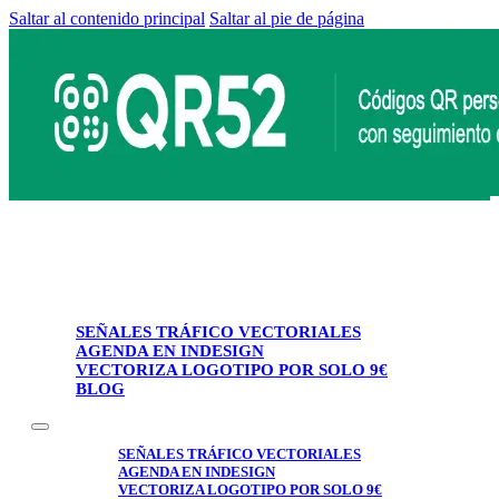
Saltar al contenido principal
Saltar al pie de página
SEÑALES TRÁFICO VECTORIALES
AGENDA EN INDESIGN
VECTORIZA LOGOTIPO POR SOLO 9€
BLOG
SEÑALES TRÁFICO VECTORIALES
AGENDA EN INDESIGN
VECTORIZA LOGOTIPO POR SOLO 9€