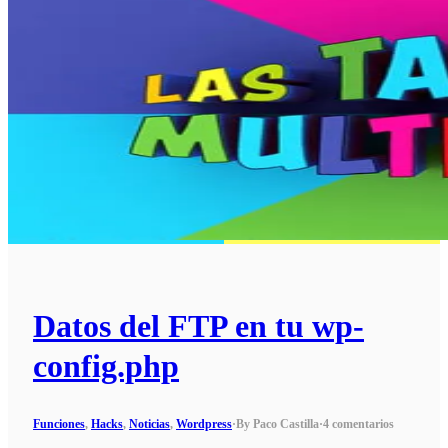
Datos del FTP en tu wp-
config.php
Funciones
,
Hacks
,
Noticias
,
Wordpress
·
By Paco Castilla
·
4 comentarios