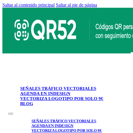
Saltar al contenido principal
Saltar al pie de página
SEÑALES TRÁFICO VECTORIALES
AGENDA EN INDESIGN
VECTORIZA LOGOTIPO POR SOLO 9€
BLOG
SEÑALES TRÁFICO VECTORIALES
AGENDA EN INDESIGN
VECTORIZA LOGOTIPO POR SOLO 9€