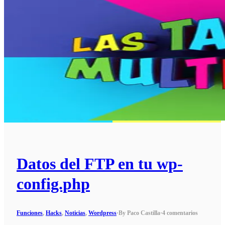
Datos del FTP en tu wp-
config.php
Funciones
,
Hacks
,
Noticias
,
Wordpress
·
By Paco Castilla
·
4 comentarios