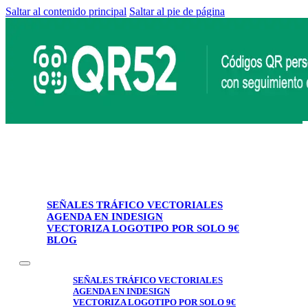
Saltar al contenido principal
Saltar al pie de página
SEÑALES TRÁFICO VECTORIALES
AGENDA EN INDESIGN
VECTORIZA LOGOTIPO POR SOLO 9€
BLOG
SEÑALES TRÁFICO VECTORIALES
AGENDA EN INDESIGN
VECTORIZA LOGOTIPO POR SOLO 9€