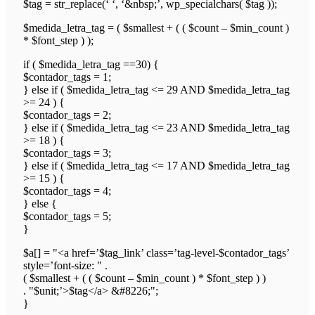
$tag = str_replace(‘ ‘, ‘&nbsp;’, wp_specialchars( $tag ));
$medida_letra_tag = ( $smallest + ( ( $count – $min_count )
* $font_step ) );
if ( $medida_letra_tag ==30) {
$contador_tags = 1;
} else if ( $medida_letra_tag <= 29 AND $medida_letra_tag
>= 24 ) {
$contador_tags = 2;
} else if ( $medida_letra_tag <= 23 AND $medida_letra_tag
>= 18 ) {
$contador_tags = 3;
} else if ( $medida_letra_tag <= 17 AND $medida_letra_tag
>= 15 ) {
$contador_tags = 4;
} else {
$contador_tags = 5;
}
$a[] = "<a href=’$tag_link’ class=’tag-level-$contador_tags’
style=’font-size: " .
( $smallest + ( ( $count – $min_count ) * $font_step ) )
. "$unit;’>$tag</a> &#8226;";
}