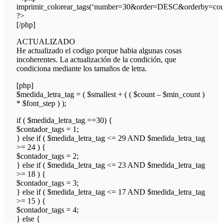
imprimir_colorear_tags(‘number=30&order=DESC&orderby=coun
?>
[/php]
ACTUALIZADO
He actualizado el codigo porque habia algunas cosas
incoherentes. La actualización de la condición, que
condiciona mediante los tamaños de letra.
[php]
$medida_letra_tag = ( $smallest + ( ( $count – $min_count )
* $font_step ) );
if ( $medida_letra_tag ==30) {
$contador_tags = 1;
} else if ( $medida_letra_tag <= 29 AND $medida_letra_tag
>= 24 ) {
$contador_tags = 2;
} else if ( $medida_letra_tag <= 23 AND $medida_letra_tag
>= 18 ) {
$contador_tags = 3;
} else if ( $medida_letra_tag <= 17 AND $medida_letra_tag
>= 15 ) {
$contador_tags = 4;
} else {