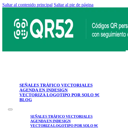
Saltar al contenido principal
Saltar al pie de página
SEÑALES TRÁFICO VECTORIALES
AGENDA EN INDESIGN
VECTORIZA LOGOTIPO POR SOLO 9€
BLOG
SEÑALES TRÁFICO VECTORIALES
AGENDA EN INDESIGN
VECTORIZA LOGOTIPO POR SOLO 9€