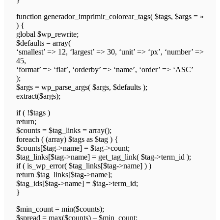
function generador_imprimir_colorear_tags( $tags, $args = »
) {
global $wp_rewrite;
$defaults = array(
‘smallest’ => 12, ‘largest’ => 30, ‘unit’ => ‘px’, ‘number’ =>
45,
‘format’ => ‘flat’, ‘orderby’ => ‘name’, ‘order’ => ‘ASC’
);
$args = wp_parse_args( $args, $defaults );
extract($args);
if ( !$tags )
return;
$counts = $tag_links = array();
foreach ( (array) $tags as $tag ) {
$counts[$tag->name] = $tag->count;
$tag_links[$tag->name] = get_tag_link( $tag->term_id );
if ( is_wp_error( $tag_links[$tag->name] ) )
return $tag_links[$tag->name];
$tag_ids[$tag->name] = $tag->term_id;
}
$min_count = min($counts);
$spread = max($counts) – $min_count;