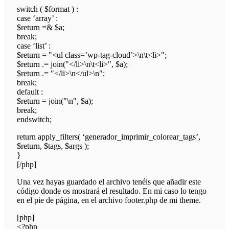
switch ( $format ) :
case ‘array’ :
$return =& $a;
break;
case ‘list’ :
$return = "<ul class=’wp-tag-cloud’>\n\t<li>";
$return .= join("</li>\n\t<li>", $a);
$return .= "</li>\n</ul>\n";
break;
default :
$return = join("\n", $a);
break;
endswitch;
return apply_filters( ‘generador_imprimir_colorear_tags’,
$return, $tags, $args );
}
[/php]
Una vez hayas guardado el archivo tenéis que añadir este
código donde os mostrará el resultado. En mi caso lo tengo
en el pie de página, en el archivo footer.php de mi theme.
[php]
<?php