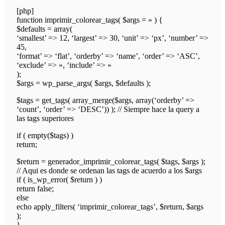
[php]
function imprimir_colorear_tags( $args = » ) {
$defaults = array(
‘smallest’ => 12, ‘largest’ => 30, ‘unit’ => ‘px’, ‘number’ =>
45,
‘format’ => ‘flat’, ‘orderby’ => ‘name’, ‘order’ => ‘ASC’,
‘exclude’ => », ‘include’ => »
);
$args = wp_parse_args( $args, $defaults );
$tags = get_tags( array_merge($args, array(‘orderby’ =>
‘count’, ‘order’ => ‘DESC’)) ); // Siempre hace la query a
las tags superiores
if ( empty($tags) )
return;
$return = generador_imprimir_colorear_tags( $tags, $args );
// Aqui es donde se ordenan las tags de acuerdo a los $args
if ( is_wp_error( $return ) )
return false;
else
echo apply_filters( ‘imprimir_colorear_tags’, $return, $args
);
}