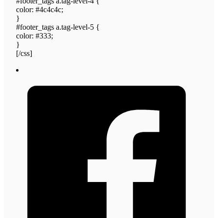
#footer_tags a.tag-level-4 {
color: #4c4c4c;
}
#footer_tags a.tag-level-5 {
color: #333;
}
[/css]