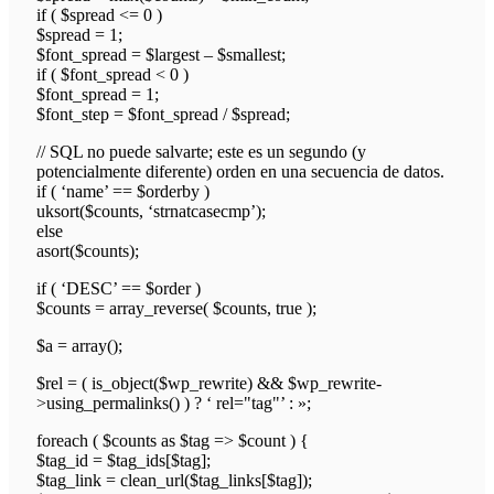
if ( $spread <= 0 )
$spread = 1;
$font_spread = $largest – $smallest;
if ( $font_spread < 0 )
$font_spread = 1;
$font_step = $font_spread / $spread;
// SQL no puede salvarte; este es un segundo (y
potencialmente diferente) orden en una secuencia de datos.
if ( ‘name’ == $orderby )
uksort($counts, ‘strnatcasecmp’);
else
asort($counts);
if ( ‘DESC’ == $order )
$counts = array_reverse( $counts, true );
$a = array();
$rel = ( is_object($wp_rewrite) && $wp_rewrite-
>using_permalinks() ) ? ‘ rel="tag"’ : »;
foreach ( $counts as $tag => $count ) {
$tag_id = $tag_ids[$tag];
$tag_link = clean_url($tag_links[$tag]);