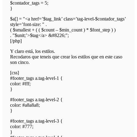
$contador_tags = 5;
}
$a[] = "<a href=’$tag_link’ class=’tag-level-$contador_tags’
style=’font-size: " .
( $smallest + ( ( $count – $min_count ) * $font_step ) )
. "$unit;’>$tag</a> &#8226;";
[/php]
Y claro está, los estilos.
Recodaros que teneis que crear los estilos que en este caso
son cinco.
[css]
#footer_tags a.tag-level-1 {
color: #fff;
}
#footer_tags a.tag-level-2 {
color: #a8a8a8;
}
#footer_tags a.tag-level-3 {
color: #777;
}