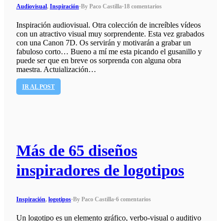
Audiovisual
,
Inspiración
·
By Paco Castilla
·
18 comentarios
Inspiración audiovisual. Otra colección de increíbles vídeos
con un atractivo visual muy sorprendente. Esta vez grabados
con una Canon 7D. Os servirán y motivarán a grabar un
fabuloso corto… Bueno a mí me esta picando el gusanillo y
puede ser que en breve os sorprenda con alguna obra
maestra. Actuialización…
IR AL POST
Más de 65 diseños
inspiradores de logotipos
Inspiración
,
logotipos
·
By Paco Castilla
·
6 comentarios
Un logotipo es un elemento gráfico, verbo-visual o auditivo