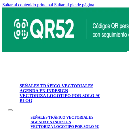
Saltar al contenido principal
Saltar al pie de página
SEÑALES TRÁFICO VECTORIALES
AGENDA EN INDESIGN
VECTORIZA LOGOTIPO POR SOLO 9€
BLOG
SEÑALES TRÁFICO VECTORIALES
AGENDA EN INDESIGN
VECTORIZA LOGOTIPO POR SOLO 9€