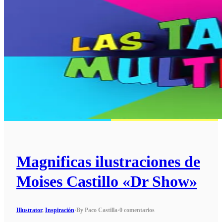
Magnificas ilustraciones de
Moises Castillo «Dr Show»
Illustrator
,
Inspiración
·
By Paco Castilla
·
0 comentarios