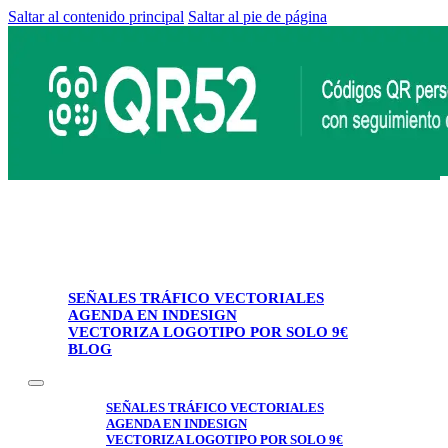
Saltar al contenido principal
Saltar al pie de página
SEÑALES TRÁFICO VECTORIALES
AGENDA EN INDESIGN
VECTORIZA LOGOTIPO POR SOLO 9€
BLOG
SEÑALES TRÁFICO VECTORIALES
AGENDA EN INDESIGN
VECTORIZA LOGOTIPO POR SOLO 9€