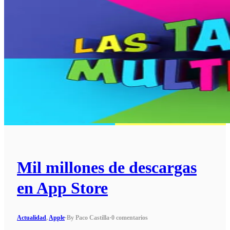
Mil millones de descargas
en App Store
Actualidad
,
Apple
·
By Paco Castilla
·
0 comentarios