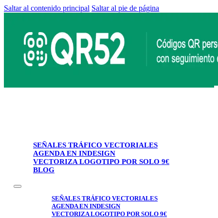
Saltar al contenido principal
Saltar al pie de página
SEÑALES TRÁFICO VECTORIALES
AGENDA EN INDESIGN
VECTORIZA LOGOTIPO POR SOLO 9€
BLOG
SEÑALES TRÁFICO VECTORIALES
AGENDA EN INDESIGN
VECTORIZA LOGOTIPO POR SOLO 9€