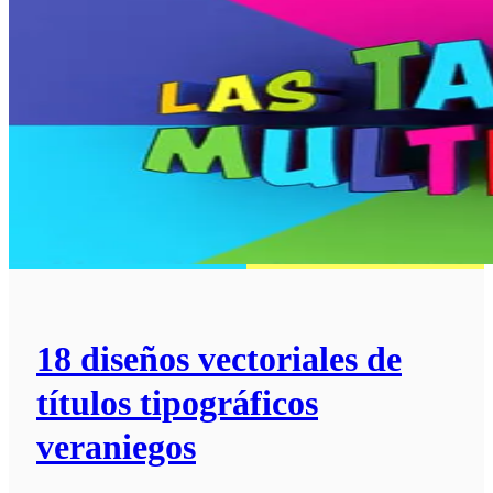
18 diseños vectoriales de
títulos tipográficos
veraniegos