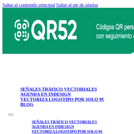
Saltar al contenido principal
Saltar al pie de página
SEÑALES TRÁFICO VECTORIALES
AGENDA EN INDESIGN
VECTORIZA LOGOTIPO POR SOLO 9€
BLOG
SEÑALES TRÁFICO VECTORIALES
AGENDA EN INDESIGN
VECTORIZA LOGOTIPO POR SOLO 9€