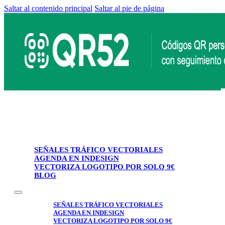
Saltar al contenido principal
Saltar al pie de página
SEÑALES TRÁFICO VECTORIALES
AGENDA EN INDESIGN
VECTORIZA LOGOTIPO POR SOLO 9€
BLOG
SEÑALES TRÁFICO VECTORIALES
AGENDA EN INDESIGN
VECTORIZA LOGOTIPO POR SOLO 9€