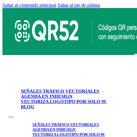
Saltar al contenido principal
Saltar al pie de página
SEÑALES TRÁFICO VECTORIALES
AGENDA EN INDESIGN
VECTORIZA LOGOTIPO POR SOLO 9€
BLOG
SEÑALES TRÁFICO VECTORIALES
AGENDA EN INDESIGN
VECTORIZA LOGOTIPO POR SOLO 9€