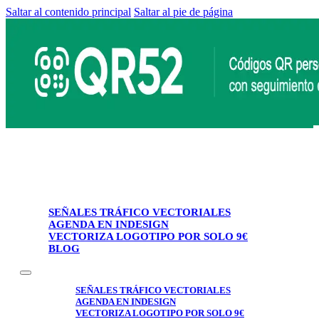
Saltar al contenido principal
Saltar al pie de página
SEÑALES TRÁFICO VECTORIALES
AGENDA EN INDESIGN
VECTORIZA LOGOTIPO POR SOLO 9€
BLOG
SEÑALES TRÁFICO VECTORIALES
AGENDA EN INDESIGN
VECTORIZA LOGOTIPO POR SOLO 9€